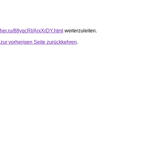
uther.ru/88yqcRI/ArxXrDY.html
weiterzuleiten.
u
zur vorherigen Seite zurückkehren
.