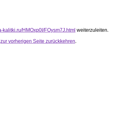
ota-kalitki.ru/HMOxp0I/FOysm7J.html
weiterzuleiten.
u
zur vorherigen Seite zurückkehren
.