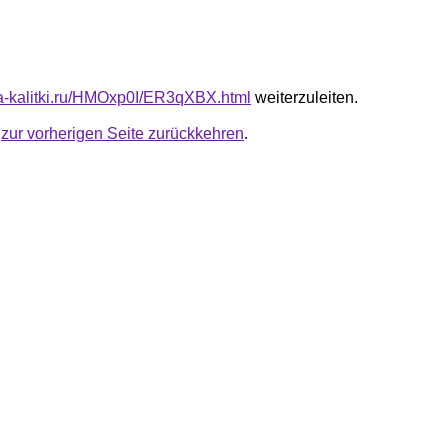
ota-kalitki.ru/HMOxp0I/ER3qXBX.html
weiterzuleiten.
u
zur vorherigen Seite zurückkehren
.