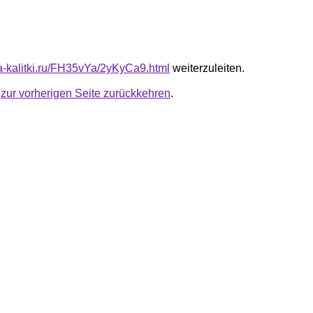
ta-kalitki.ru/FH35vYa/2yKyCa9.html
weiterzuleiten.
u
zur vorherigen Seite zurückkehren
.