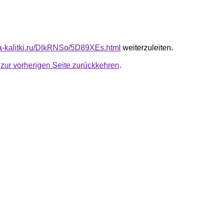
ota-kalitki.ru/DlkRNSo/5D89XEs.html
weiterzuleiten.
u
zur vorherigen Seite zurückkehren
.