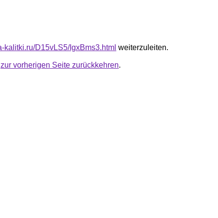
ta-kalitki.ru/D15vLS5/IgxBms3.html
weiterzuleiten.
u
zur vorherigen Seite zurückkehren
.