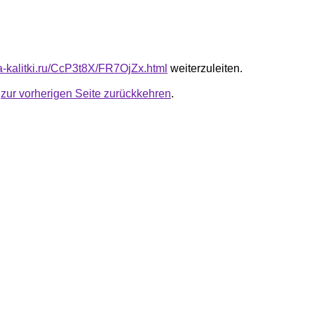
ta-kalitki.ru/CcP3t8X/FR7OjZx.html
weiterzuleiten.
u
zur vorherigen Seite zurückkehren
.