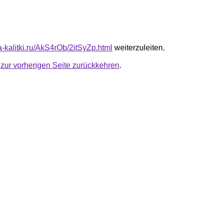
ta-kalitki.ru/AkS4rOb/2itSyZp.html
weiterzuleiten.
u
zur vorherigen Seite zurückkehren
.