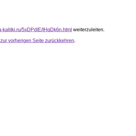
ta-kalitki.ru/5xDPdIE/IHqDk6n.html
weiterzuleiten.
u
zur vorherigen Seite zurückkehren
.