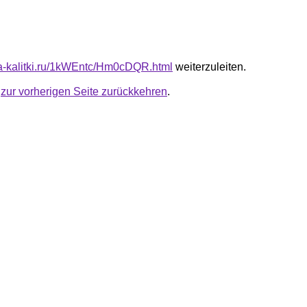
ota-kalitki.ru/1kWEntc/Hm0cDQR.html
weiterzuleiten.
u
zur vorherigen Seite zurückkehren
.