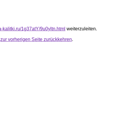
ta-kalitki.ru/1g37atY/9u0yltn.html
weiterzuleiten.
u
zur vorherigen Seite zurückkehren
.