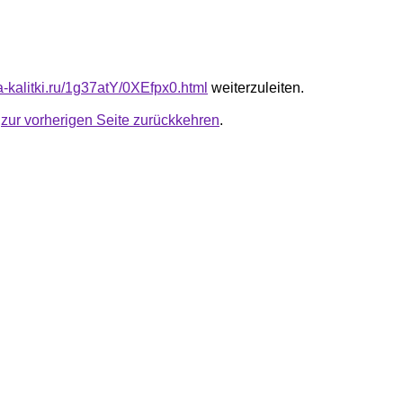
ta-kalitki.ru/1g37atY/0XEfpx0.html
weiterzuleiten.
u
zur vorherigen Seite zurückkehren
.