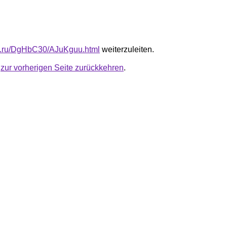
fb.ru/DgHbC30/AJuKguu.html
weiterzuleiten.
u
zur vorherigen Seite zurückkehren
.