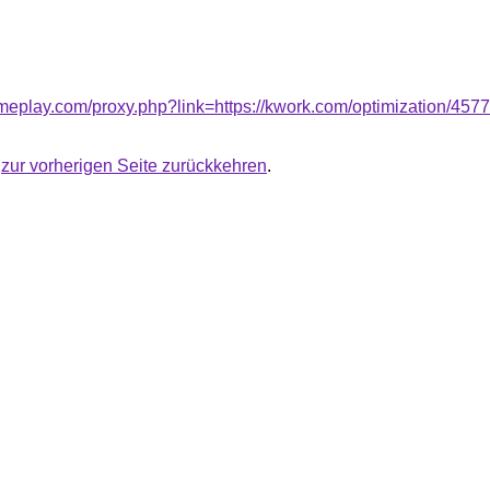
ameplay.com/proxy.php?link=https://kwork.com/optimization/457
u
zur vorherigen Seite zurückkehren
.